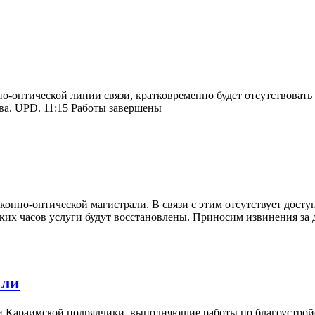
о-оптической линии связи, кратковременно будет отсутствовать 
ва. UPD. 11:15 Работы завершены
нно-оптической магистрали. В связи с этим отсутствует доступ
ьких часов услуги будут восстановлены. Приносим извинения за
али
 и Караимской подрядчики, выполняющие работы по благоустрой